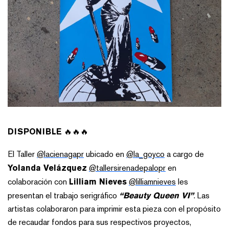
DISPONIBLE
🔥🔥🔥
El Taller
@lacienagapr
ubicado en
@la_goyco
a cargo de
Yolanda Velázquez
@tallersirenadepalopr
en
colaboración con
Lilliam Nieves
@lilliamnieves
les
presentan el trabajo serigráfico
“Beauty Queen VI”
. Las
artistas colaboraron para imprimir esta pieza con el propósito
de recaudar fondos para sus respectivos proyectos,