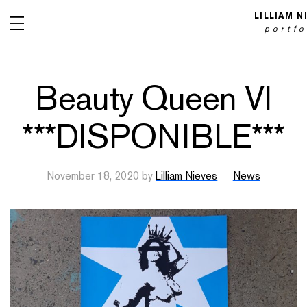
LILLIAM N
portfo
Beauty Queen VI
***DISPONIBLE***
PAINTINGS
INSTALLATIONS
NET ART
November 18, 2020
by
Lilliam Nieves
News
ARTIST BOOKS
OBJECTS
PHOTOGRAPHY
VIDEO PERFORMANCES
WOODCUTS