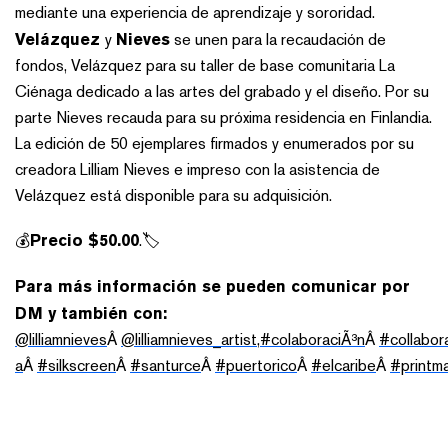
mediante una experiencia de aprendizaje y sororidad.
Velázquez
y
Nieves
se unen para la recaudación de
fondos, Velázquez para su taller de base comunitaria La
Ciénaga dedicado a las artes del grabado y el diseño. Por su
parte Nieves recauda para su próxima residencia en Finlandia.
La edición de 50 ejemplares firmados y enumerados por su
creadora Lilliam Nieves e impreso con la asistencia de
Velázquez está disponible para su adquisición.
💰
Precio $50.00
.🏷
Para más información se pueden comunicar por
DM y también con:
@lilliamnieves
Â
@lilliamnieves_artist,
#colaboraciÃ³n
Â
#collabor
a
Â
#silkscreen
Â
#santurce
Â
#puertorico
Â
#elcaribe
Â
#printm